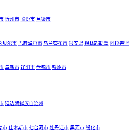
市
忻州市
临汾市
吕梁市
伦贝尔市
巴彦淖尔市
乌兰察布市
兴安盟
锡林郭勒盟
阿拉善盟
市
阜新市
辽阳市
盘锦市
铁岭市
市
延边朝鲜族自治州
春市
佳木斯市
七台河市
牡丹江市
黑河市
绥化市