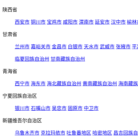
陕西省
西安市
铜川市
宝鸡市
咸阳市
渭南市
延安市
汉中市
榆林
甘肃省
兰州市
嘉峪关市
金昌市
白银市
天水市
武威市
张掖市
平
临夏回族自治州
甘南藏族自治州
青海省
西宁市
海东市
海北藏族自治州
黄南藏族自治州
海南藏族
宁夏回族自治区
银川市
石嘴山市
吴忠市
固原市
中卫市
新疆维吾尔自治区
乌鲁木齐市
克拉玛依市
吐鲁番地区
哈密地区
昌吉回族自