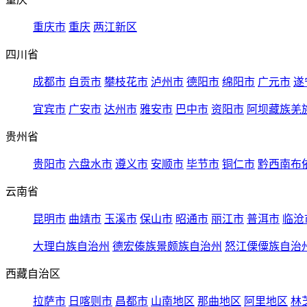
重庆市
重庆
两江新区
四川省
成都市
自贡市
攀枝花市
泸州市
德阳市
绵阳市
广元市
遂
宜宾市
广安市
达州市
雅安市
巴中市
资阳市
阿坝藏族羌
贵州省
贵阳市
六盘水市
遵义市
安顺市
毕节市
铜仁市
黔西南布
云南省
昆明市
曲靖市
玉溪市
保山市
昭通市
丽江市
普洱市
临沧
大理白族自治州
德宏傣族景颇族自治州
怒江傈僳族自治
西藏自治区
拉萨市
日喀则市
昌都市
山南地区
那曲地区
阿里地区
林