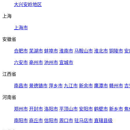
大兴安岭地区
上海
上海市
安徽省
合肥市
芜湖市
蚌埠市
淮南市
马鞍山市
淮北市
铜陵市
安
六安市
亳州市
池州市
宣城市
江西省
南昌市
景德镇市
萍乡市
九江市
新余市
鹰潭市
赣州市
吉
河南省
郑州市
开封市
洛阳市
平顶山市
安阳市
鹤壁市
新乡市
焦
南阳市
商丘市
信阳市
周口市
驻马店市
直辖县级