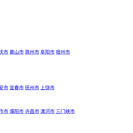
庆市
黄山市
滁州市
阜阳市
宿州市
安市
宜春市
抚州市
上饶市
作市
濮阳市
许昌市
漯河市
三门峡市