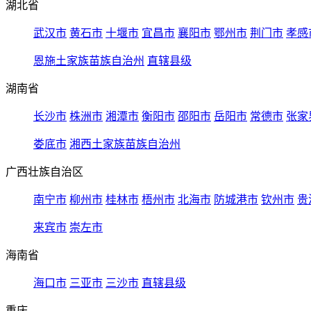
湖北省
武汉市
黄石市
十堰市
宜昌市
襄阳市
鄂州市
荆门市
孝感
恩施土家族苗族自治州
直辖县级
湖南省
长沙市
株洲市
湘潭市
衡阳市
邵阳市
岳阳市
常德市
张家
娄底市
湘西土家族苗族自治州
广西壮族自治区
南宁市
柳州市
桂林市
梧州市
北海市
防城港市
钦州市
贵
来宾市
崇左市
海南省
海口市
三亚市
三沙市
直辖县级
重庆