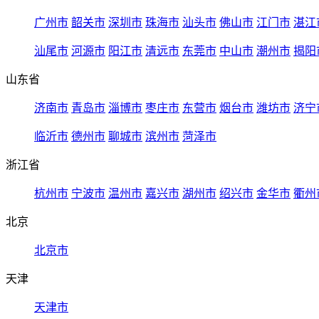
广州市
韶关市
深圳市
珠海市
汕头市
佛山市
江门市
湛江
汕尾市
河源市
阳江市
清远市
东莞市
中山市
潮州市
揭阳
山东省
济南市
青岛市
淄博市
枣庄市
东营市
烟台市
潍坊市
济宁
临沂市
德州市
聊城市
滨州市
菏泽市
浙江省
杭州市
宁波市
温州市
嘉兴市
湖州市
绍兴市
金华市
衢州
北京
北京市
天津
天津市