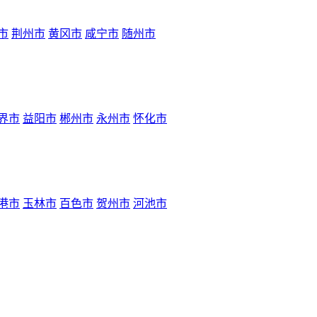
市
荆州市
黄冈市
咸宁市
随州市
界市
益阳市
郴州市
永州市
怀化市
港市
玉林市
百色市
贺州市
河池市