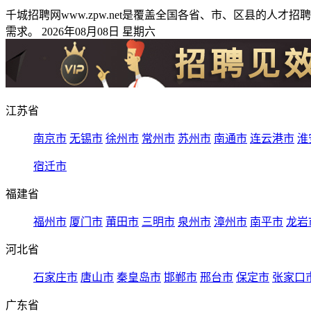
千城招聘网www.zpw.net是覆盖全国各省、市、区县的
需求。 2026年08月08日 星期六
江苏省
南京市
无锡市
徐州市
常州市
苏州市
南通市
连云港市
淮
宿迁市
福建省
福州市
厦门市
莆田市
三明市
泉州市
漳州市
南平市
龙岩
河北省
石家庄市
唐山市
秦皇岛市
邯郸市
邢台市
保定市
张家口
广东省