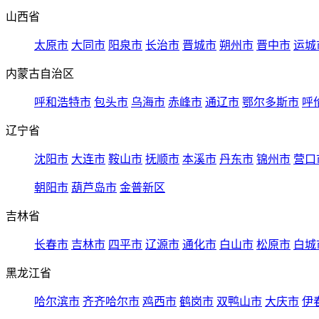
山西省
太原市
大同市
阳泉市
长治市
晋城市
朔州市
晋中市
运城
内蒙古自治区
呼和浩特市
包头市
乌海市
赤峰市
通辽市
鄂尔多斯市
呼
辽宁省
沈阳市
大连市
鞍山市
抚顺市
本溪市
丹东市
锦州市
营口
朝阳市
葫芦岛市
金普新区
吉林省
长春市
吉林市
四平市
辽源市
通化市
白山市
松原市
白城
黑龙江省
哈尔滨市
齐齐哈尔市
鸡西市
鹤岗市
双鸭山市
大庆市
伊