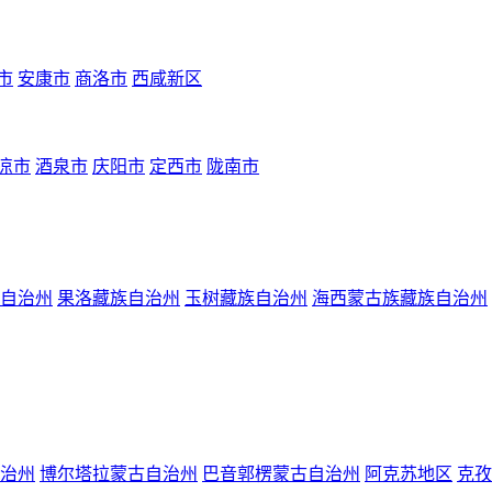
市
安康市
商洛市
西咸新区
凉市
酒泉市
庆阳市
定西市
陇南市
自治州
果洛藏族自治州
玉树藏族自治州
海西蒙古族藏族自治州
治州
博尔塔拉蒙古自治州
巴音郭楞蒙古自治州
阿克苏地区
克孜