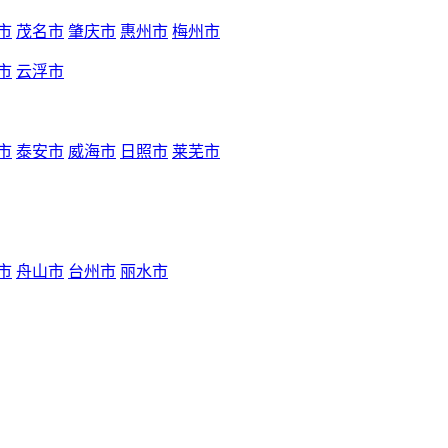
市
茂名市
肇庆市
惠州市
梅州市
市
云浮市
市
泰安市
威海市
日照市
莱芜市
市
舟山市
台州市
丽水市