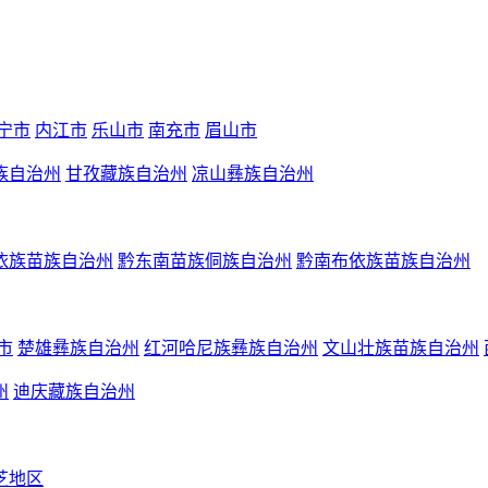
宁市
内江市
乐山市
南充市
眉山市
族自治州
甘孜藏族自治州
凉山彝族自治州
依族苗族自治州
黔东南苗族侗族自治州
黔南布依族苗族自治州
市
楚雄彝族自治州
红河哈尼族彝族自治州
文山壮族苗族自治州
州
迪庆藏族自治州
芝地区